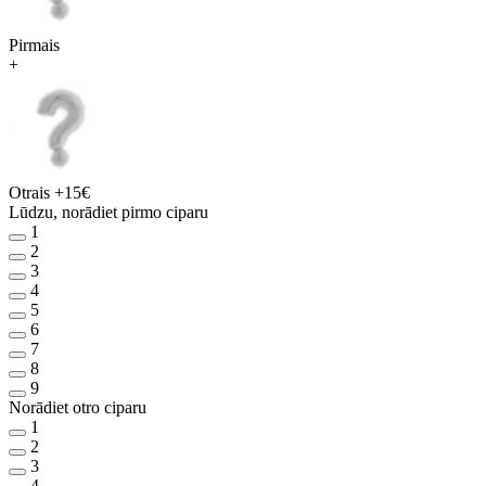
Pirmais
+
Otrais
+15€
Lūdzu, norādiet pirmo ciparu
1
2
3
4
5
6
7
8
9
Norādiet otro ciparu
1
2
3
4