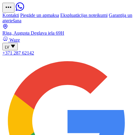
Kontakti
Piegāde un apmaksa
Ekspluatācijas noteikumi
Garantija un
atgriešana
Rīga, Augusta Deglava iela 69H
Waze
LV
+371 287 62142