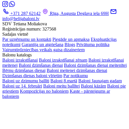
+371 287 62142
Rīga, Augusta Deglava iela 69H
info@helijabaloni.lv
SDV Tetiana Moliakova
Reģistrācijas numurs: 327568
Sadaļas vietnē
Par uzņēmumu un kontakti
Piegāde un apmaksa
Ekspluatācijas
noteikumi
Garantija un atgriešana
Blogs
Privātuma politika
Vairumtirdzniecības veikals gaisa dizaineriem
Balonu katalogs
Baloni izrakstīšanai
Baloni izrakstīšanai zēnam
Baloni izrakstīšanai
meitenei
Baloni dzimšanas dienai
Baloni dzimšanas dienai meitenītei
Bērnu dzimšanas dienai
Baloni meitenei dzimšanas dienai
Dzimšanas dienas baloni vīrietim
Par notikumu
Baloni uz dzimumu ballīti
Baloni 8.martā
Baloni Jaunajam gadam
Baloni uz 14. februāri
Baloni meitu ballītei
Baloni kāzām
Baloni pie
griestiem
Kompozīcijas no baloniem
Kaste - pārsteigums ar
baloniem