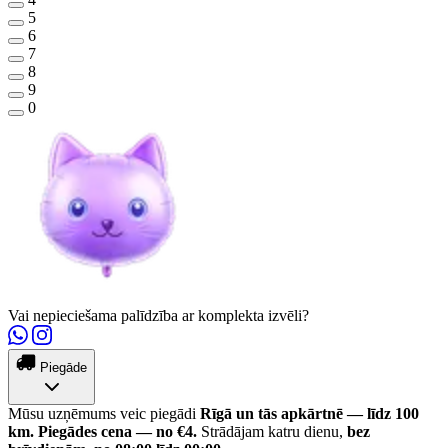
5
6
7
8
9
0
Vai nepieciešama palīdzība ar komplekta izvēli?
Piegāde
Mūsu uzņēmums veic piegādi
Rīgā un tās apkārtnē — līdz 100
km.
Piegādes cena — no €4.
Strādājam katru dienu,
bez