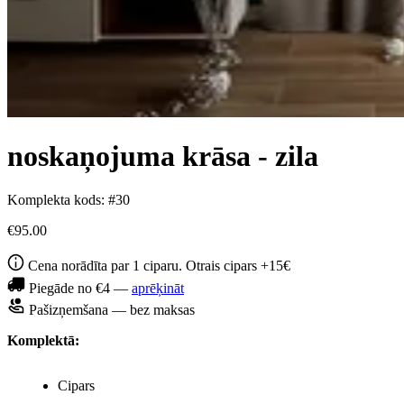
noskaņojuma krāsa - zila
Komplekta kods: #30
€95.00
Cena norādīta par 1 ciparu. Otrais cipars +15€
Piegāde no €4 —
aprēķināt
Pašizņemšana — bez maksas
Komplektā:
Cipars