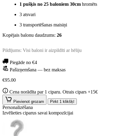
1 pušķis no 25 baloniem 30cm
hromēts
3 atsvari
3 transportēšanas maisiņi
Kopējais balonu daudzums:
26
Pildījums: Visi baloni ir aizpildīti ar hēliju
Piegāde no €4
Pašizņemšana — bez maksas
€95.00
Cena norādīta par 1 ciparu. Otrais cipars +15€
Pievienot grozam
Pirkt 1 klikšķī
Personalizēšana
Izvēlieties ciparus savai kompozīcijai