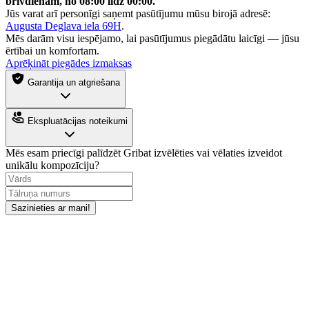
brīvdienām, no 08:00 līdz 00:00.
Jūs varat arī personīgi saņemt pasūtījumu mūsu birojā adresē:
Augusta Deglava iela 69H
.
Mēs darām visu iespējamo, lai pasūtījumus piegādātu laicīgi — jūsu
ērtībai un komfortam.
Aprēķināt piegādes izmaksas
Garantija un atgriešana
Ekspluatācijas noteikumi
Mēs esam priecīgi palīdzēt
Gribat izvēlēties vai vēlaties izveidot
unikālu kompozīciju?
Sazinieties ar mani!