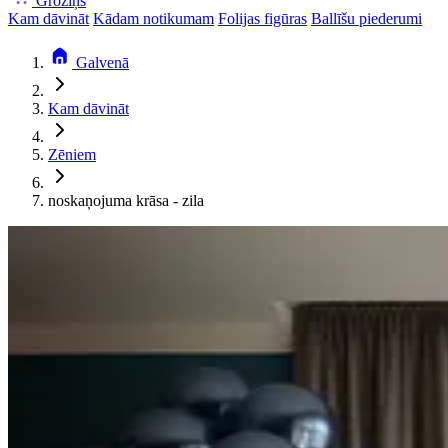
Groziņš
Kam dāvināt
Kādam notikumam
Folijas figūras
Ballīšu piederumi
Galvenā
Kam dāvināt
Zēniem
noskaņojuma krāsa - zila