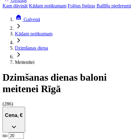
Groziņš
Kam dāvināt
Kādam notikumam
Folijas figūras
Ballīšu piederumi
Galvenā
Kādam notikumam
Dzimšanas diena
Meitenītei
Dzimšanas dienas baloni
meitenei Rīgā
(286)
Cena, €
no