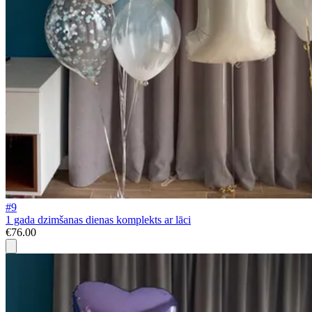
#9
1 gada dzimšanas dienas komplekts ar lāci
€76.00