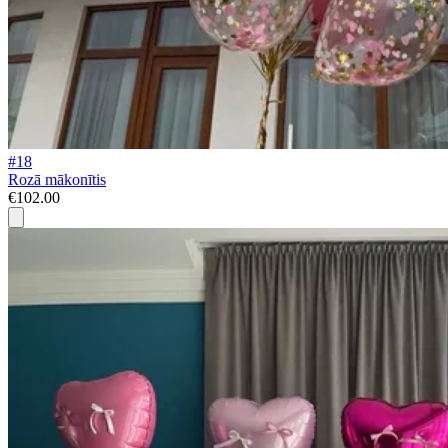
#18
Rozā mākonītis
€102.00