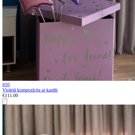
#10
Violetā kompozīcija ar kastīti
€111.00