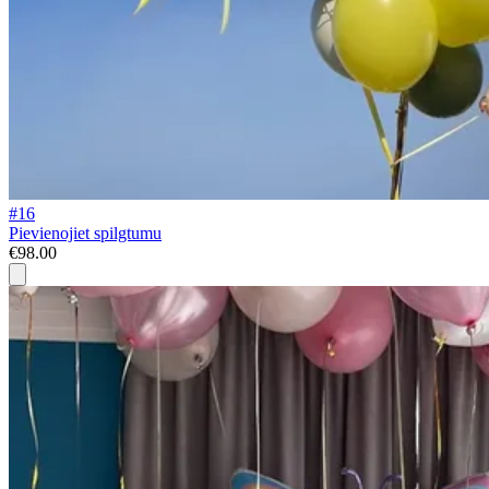
#16
Pievienojiet spilgtumu
€98.00