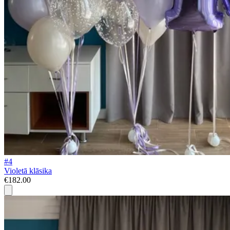
#4
Violetā klāsika
€182.00