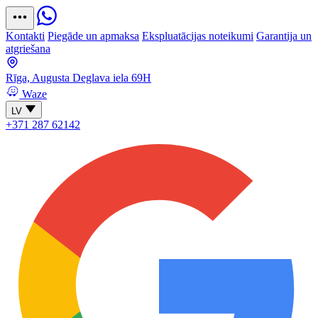
Kontakti
Piegāde un apmaksa
Ekspluatācijas noteikumi
Garantija un
atgriešana
Rīga, Augusta Deglava iela 69H
Waze
LV
+371 287 62142