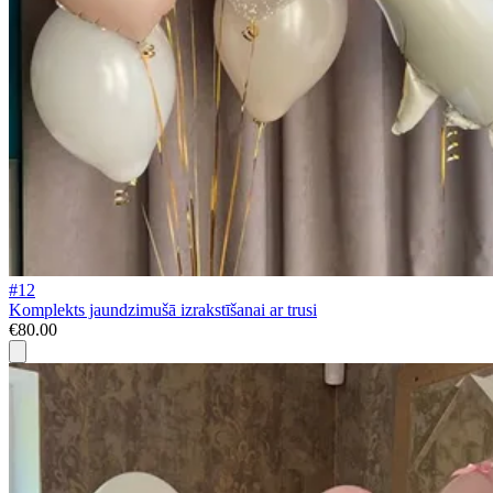
#12
Komplekts jaundzimušā izrakstīšanai ar trusi
€80.00