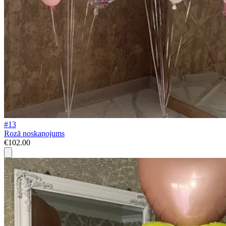
#13
Rozā noskaņojums
€102.00