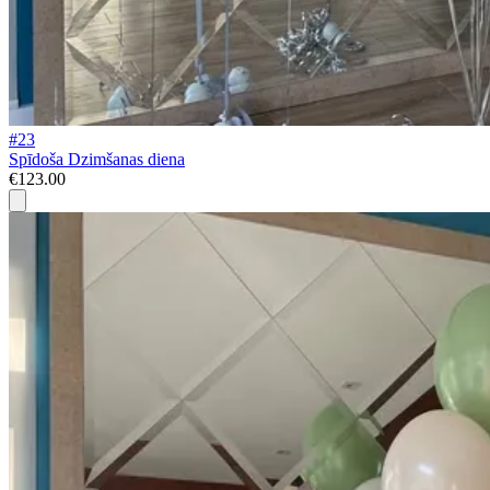
#23
Spīdoša Dzimšanas diena
€123.00