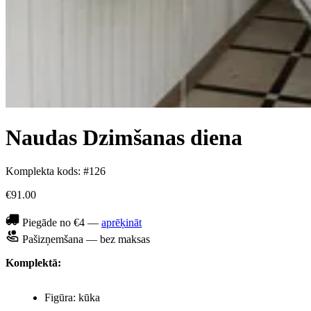
Naudas Dzimšanas diena
Komplekta kods: #126
€91.00
Piegāde no €4 —
aprēķināt
Pašizņemšana — bez maksas
Komplektā:
Figūra: kūka