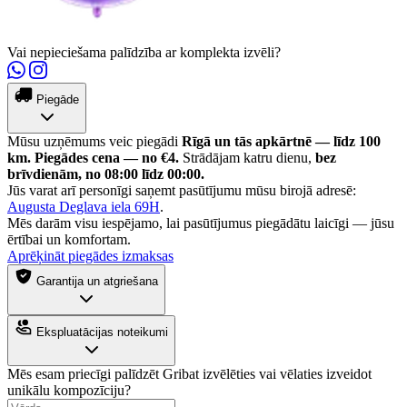
Vai nepieciešama palīdzība ar komplekta izvēli?
Piegāde
Mūsu uzņēmums veic piegādi
Rīgā un tās apkārtnē — līdz 100
km.
Piegādes cena — no €4.
Strādājam katru dienu,
bez
brīvdienām, no 08:00 līdz 00:00.
Jūs varat arī personīgi saņemt pasūtījumu mūsu birojā adresē:
Augusta Deglava iela 69H
.
Mēs darām visu iespējamo, lai pasūtījumus piegādātu laicīgi — jūsu
ērtībai un komfortam.
Aprēķināt piegādes izmaksas
Garantija un atgriešana
Ekspluatācijas noteikumi
Mēs esam priecīgi palīdzēt
Gribat izvēlēties vai vēlaties izveidot
unikālu kompozīciju?