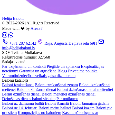
Helija Baloni
© 2022-2026 | All Rights Reserved
Made with ❤️ by
Area37
+371 287 62142
Rīga, Augusta Deglava iela 69H
info@helijabaloni.lv
SDV Tetiana Moliakova
Reģistrācijas numurs: 327568
Sadaļas vietnē
Par uzņēmumu un kontakti
Piegāde un apmaksa
Ekspluatācijas
noteikumi
Garantija un atgriešana
Blogs
Privātuma politika
Vairumtirdzniecības veikals gaisa dizaineriem
Balonu katalogs
Baloni izrakstīšanai
Baloni izrakstīšanai zēnam
Baloni izrakstīšanai
meitenei
Baloni dzimšanas dienai
Baloni dzimšanas dienai meitenītei
Bērnu dzimšanas dienai
Baloni meitenei dzimšanas dienai
Dzimšanas dienas baloni vīrietim
Par notikumu
Baloni uz dzimumu ballīti
Baloni 8.martā
Baloni Jaunajam gadam
Baloni uz 14. februāri
Baloni meitu ballītei
Baloni kāzām
Baloni pie
griestiem
Kompozīcijas no baloniem
Kaste - pārsteigums ar