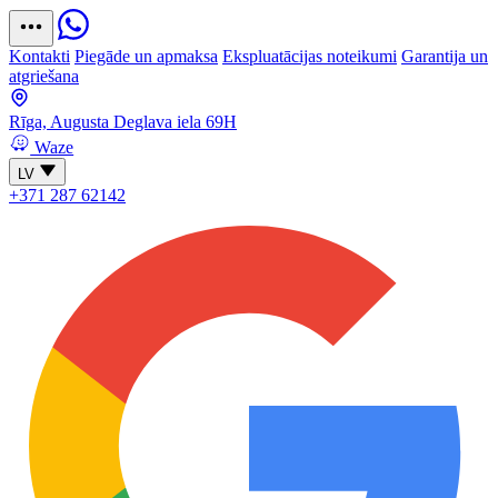
Kontakti
Piegāde un apmaksa
Ekspluatācijas noteikumi
Garantija un
atgriešana
Rīga, Augusta Deglava iela 69H
Waze
LV
+371 287 62142