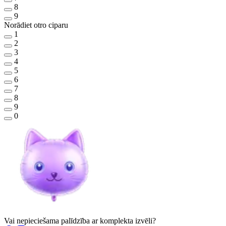
8
9
Norādiet otro ciparu
1
2
3
4
5
6
7
8
9
0
Vai nepieciešama palīdzība ar komplekta izvēli?