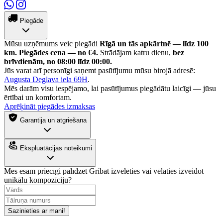
Piegāde
Mūsu uzņēmums veic piegādi
Rīgā un tās apkārtnē — līdz 100
km.
Piegādes cena — no €4.
Strādājam katru dienu,
bez
brīvdienām, no 08:00 līdz 00:00.
Jūs varat arī personīgi saņemt pasūtījumu mūsu birojā adresē:
Augusta Deglava iela 69H
.
Mēs darām visu iespējamo, lai pasūtījumus piegādātu laicīgi — jūsu
ērtībai un komfortam.
Aprēķināt piegādes izmaksas
Garantija un atgriešana
Ekspluatācijas noteikumi
Mēs esam priecīgi palīdzēt
Gribat izvēlēties vai vēlaties izveidot
unikālu kompozīciju?
Sazinieties ar mani!