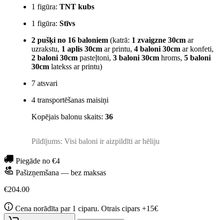
1 figūra:
TNT kubs
1 figūra:
Stīvs
2 pušķi no 16 baloniem
(katrā:
1 zvaigzne 30cm
ar
uzrakstu,
1 aplis 30cm
ar printu,
4 baloni 30cm
ar konfeti,
2 baloni 30cm
pasteļtoni,
3 baloni 30cm
hroms,
5 baloni
30cm
latekss ar printu)
7 atsvari
4 transportēšanas maisiņi
Kopējais balonu skaits:
36
Pildījums: Visi baloni ir aizpildīti ar hēliju
Piegāde no €4
Pašizņemšana — bez maksas
€204.00
Cena norādīta par 1 ciparu. Otrais cipars +15€