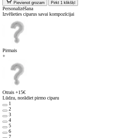
Pievienot grozam
Pirkt 1 klikšķī
Personalizēšana
Izvēlieties ciparus savai kompozīcijai
Pirmais
+
Otrais
+15€
Lūdzu, norādiet pirmo ciparu
1
2
3
4
5
6
7