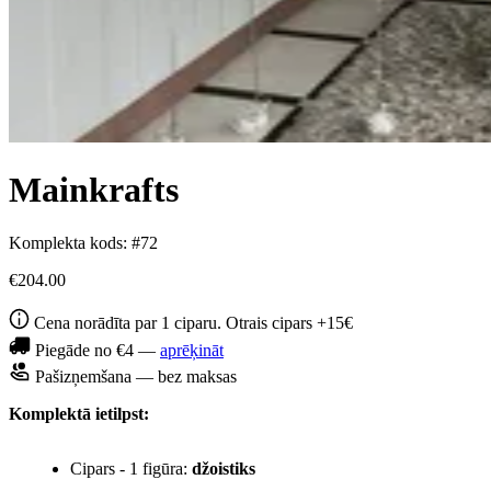
Mainkrafts
Komplekta kods: #72
€204.00
Cena norādīta par 1 ciparu. Otrais cipars +15€
Piegāde no €4 —
aprēķināt
Pašizņemšana — bez maksas
Komplektā ietilpst:
Cipars - 1 figūra:
džoistiks