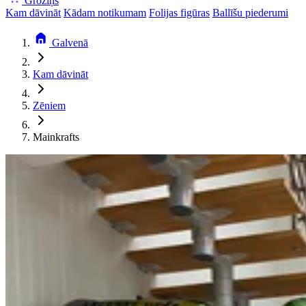
Groziņš
Kam dāvināt
Kādam notikumam
Folijas figūras
Ballīšu piederumi
Galvenā
Kam dāvināt
Zēniem
Mainkrafts