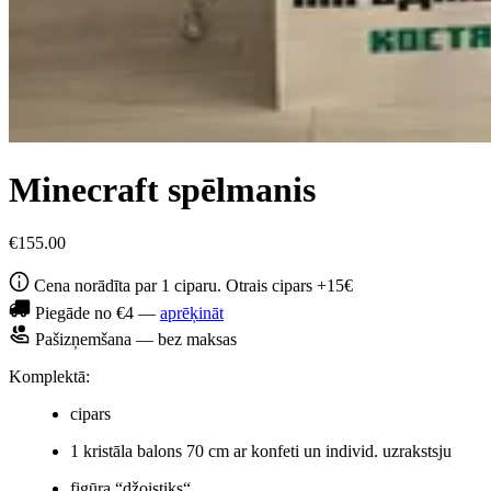
Minecraft spēlmanis
€155.00
Cena norādīta par 1 ciparu. Otrais cipars +15€
Piegāde no €4 —
aprēķināt
Pašizņemšana — bez maksas
Komplektā:
cipars
1 kristāla balons 70 cm ar konfeti un individ. uzrakstsju
figūra “džoistiks“