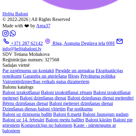
Helija Baloni
© 2022-2026 | All Rights Reserved
Made with ❤️ by
Area37
+371 287 62142
Rīga, Augusta Deglava iela 69H
info@helijabaloni.lv
SDV Tetiana Moliakova
Reģistrācijas numurs: 327568
Sadaļas vietnē
Par uzņēmumu un kontakti
Piegāde un apmaksa
Ekspluatācijas
noteikumi
Garantija un atgriešana
Blogs
Privātuma politika
Vairumtirdzniecības veikals gaisa dizaineriem
Balonu katalogs
Baloni izrakstīšanai
Baloni izrakstīšanai zēnam
Baloni izrakstīšanai
meitenei
Baloni dzimšanas dienai
Baloni dzimšanas dienai meitenītei
Bērnu dzimšanas dienai
Baloni meitenei dzimšanas dienai
Dzimšanas dienas baloni vīrietim
Par notikumu
Baloni uz dzimumu ballīti
Baloni 8.martā
Baloni Jaunajam gadam
Baloni uz 14. februāri
Baloni meitu ballītei
Baloni kāzām
Baloni pie
griestiem
Kompozīcijas no baloniem
Kaste - pārsteigums ar
baloniem