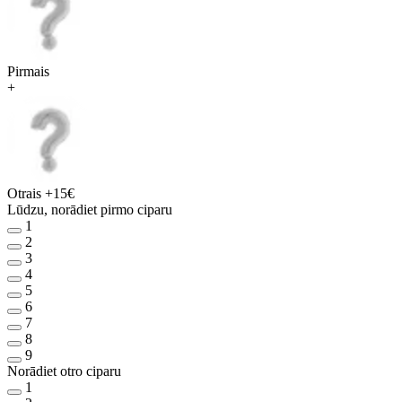
Pirmais
+
Otrais
+15€
Lūdzu, norādiet pirmo ciparu
1
2
3
4
5
6
7
8
9
Norādiet otro ciparu
1