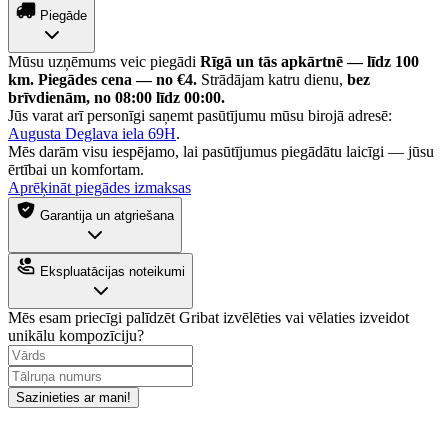
Piegāde
Mūsu uzņēmums veic piegādi
Rīgā un tās apkārtnē — līdz 100
km.
Piegādes cena — no €4.
Strādājam katru dienu,
bez
brīvdienām, no 08:00 līdz 00:00.
Jūs varat arī personīgi saņemt pasūtījumu mūsu birojā adresē:
Augusta Deglava iela 69H
.
Mēs darām visu iespējamo, lai pasūtījumus piegādātu laicīgi — jūsu
ērtībai un komfortam.
Aprēķināt piegādes izmaksas
Garantija un atgriešana
Ekspluatācijas noteikumi
Mēs esam priecīgi palīdzēt
Gribat izvēlēties vai vēlaties izveidot
unikālu kompozīciju?
Sazinieties ar mani!