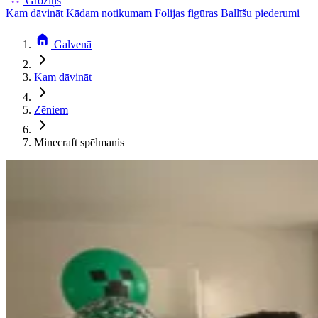
Groziņš
Kam dāvināt
Kādam notikumam
Folijas figūras
Ballīšu piederumi
Galvenā
Kam dāvināt
Zēniem
Minecraft spēlmanis