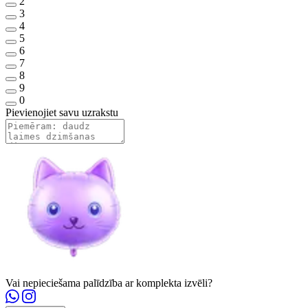
2
3
4
5
6
7
8
9
0
Pievienojiet savu uzrakstu
Vai nepieciešama palīdzība ar komplekta izvēli?