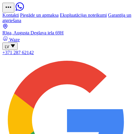
Kontakti
Piegāde un apmaksa
Ekspluatācijas noteikumi
Garantija un
atgriešana
Rīga, Augusta Deglava iela 69H
Waze
LV
+371 287 62142