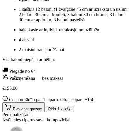
1 saišķis 12 baloni (1 zvaigzne 45 cm ar uzrakstu un uzlīmi,
2 baloni 30 cm ar konfeti, 3 baloni 30 cm hroms, 3 baloni
30 cm ar apdruku, 3 baloni pastelis)
balta kaste ar individ. uzrakstsju un uzlīmēm
4 atsvari
2 maisiņi transportēšanai
Visi baloni piepūsti ar hēliju.
Piegāde no €4
Pašizņemšana — bez maksas
€155.00
Cena norādīta par 1 ciparu. Otrais cipars +15€
Pievienot grozam
Pirkt 1 klikšķī
Personalizēšana
Izvēlieties ciparus savai kompozīcijai