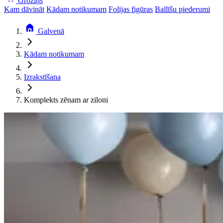
Groziņš
Kam dāvināt
Kādam notikumam
Folijas figūras
Ballīšu piederumi
Galvenā
Kādam notikumam
Izrakstīšana
Komplekts zēnam ar ziloni