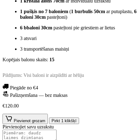
1 kristāla alons 70cm
ar individuālu uzrakstu
1 pušķis no 7 baloniem
(
1 burbulis 50cm
ar putuplastu,
6
baloni 30cm
pasteļtoni)
6 bbaloni 30cm
pasteļtoni pie griestiem ar lietus
3 atsvari
3 transportēšanas maisiņi
Kopējais balonu skaits:
15
Pildījums: Visi baloni ir aizpildīti ar hēliju
Piegāde no €4
Pašizņemšana — bez maksas
€120.00
Pievienot grozam
Pirkt 1 klikšķī
Pievienojiet savu uzrakstu