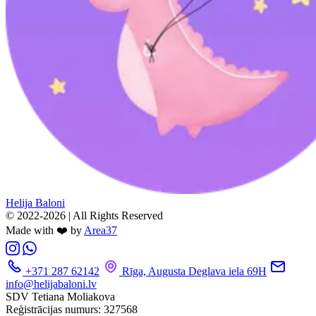
Helija Baloni
© 2022-2026 | All Rights Reserved
Made with ❤️ by
Area37
+371 287 62142
Rīga, Augusta Deglava iela 69H
info@helijabaloni.lv
SDV Tetiana Moliakova
Reģistrācijas numurs: 327568