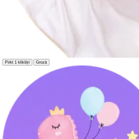
Pirkt 1 klikšķī
Grozā