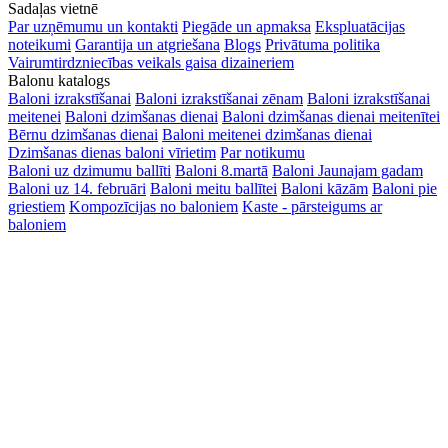
Sadaļas vietnē
Par uzņēmumu un kontakti
Piegāde un apmaksa
Ekspluatācijas
noteikumi
Garantija un atgriešana
Blogs
Privātuma politika
Vairumtirdzniecības veikals gaisa dizaineriem
Balonu katalogs
Baloni izrakstīšanai
Baloni izrakstīšanai zēnam
Baloni izrakstīšanai
meitenei
Baloni dzimšanas dienai
Baloni dzimšanas dienai meitenītei
Bērnu dzimšanas dienai
Baloni meitenei dzimšanas dienai
Dzimšanas dienas baloni vīrietim
Par notikumu
Baloni uz dzimumu ballīti
Baloni 8.martā
Baloni Jaunajam gadam
Baloni uz 14. februāri
Baloni meitu ballītei
Baloni kāzām
Baloni pie
griestiem
Kompozīcijas no baloniem
Kaste - pārsteigums ar
baloniem