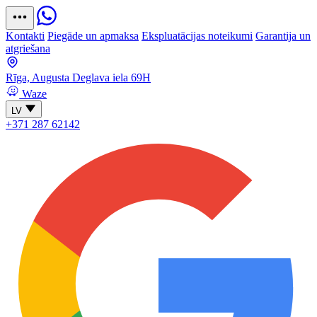
Kontakti
Piegāde un apmaksa
Ekspluatācijas noteikumi
Garantija un
atgriešana
Rīga, Augusta Deglava iela 69H
Waze
LV
+371 287 62142