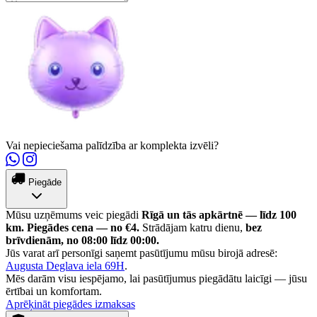
Vai nepieciešama palīdzība ar komplekta izvēli?
Piegāde
Mūsu uzņēmums veic piegādi
Rīgā un tās apkārtnē — līdz 100
km.
Piegādes cena — no €4.
Strādājam katru dienu,
bez
brīvdienām, no 08:00 līdz 00:00.
Jūs varat arī personīgi saņemt pasūtījumu mūsu birojā adresē:
Augusta Deglava iela 69H
.
Mēs darām visu iespējamo, lai pasūtījumus piegādātu laicīgi — jūsu
ērtībai un komfortam.
Aprēķināt piegādes izmaksas