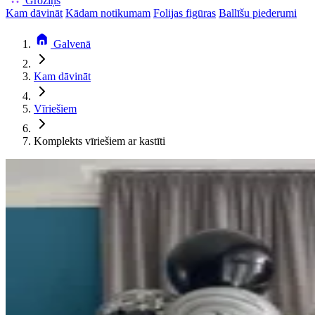
Groziņš
Kam dāvināt
Kādam notikumam
Folijas figūras
Ballīšu piederumi
Galvenā
Kam dāvināt
Vīriešiem
Komplekts vīriešiem ar kastīti