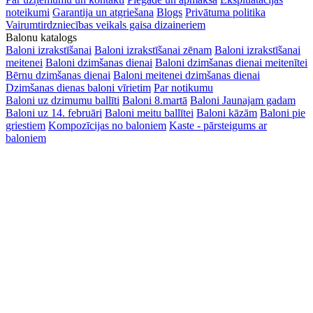
noteikumi
Garantija un atgriešana
Blogs
Privātuma politika
Vairumtirdzniecības veikals gaisa dizaineriem
Balonu katalogs
Baloni izrakstīšanai
Baloni izrakstīšanai zēnam
Baloni izrakstīšanai
meitenei
Baloni dzimšanas dienai
Baloni dzimšanas dienai meitenītei
Bērnu dzimšanas dienai
Baloni meitenei dzimšanas dienai
Dzimšanas dienas baloni vīrietim
Par notikumu
Baloni uz dzimumu ballīti
Baloni 8.martā
Baloni Jaunajam gadam
Baloni uz 14. februāri
Baloni meitu ballītei
Baloni kāzām
Baloni pie
griestiem
Kompozīcijas no baloniem
Kaste - pārsteigums ar
baloniem