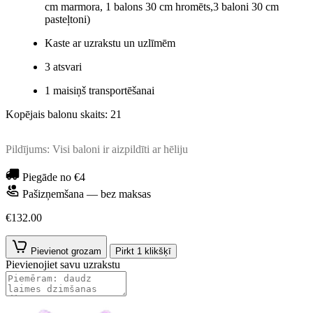
cm marmora, 1 balons 30 cm hromēts,3 baloni 30 cm
pasteļtoni)
Kaste ar uzrakstu un uzlīmēm
3 atsvari
1 maisiņš transportēšanai
Kopējais balonu skaits: 21
Pildījums: Visi baloni ir aizpildīti ar hēliju
Piegāde no €4
Pašizņemšana — bez maksas
€132.00
Pievienot grozam
Pirkt 1 klikšķī
Pievienojiet savu uzrakstu