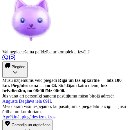
Vai nepieciešama palīdzība ar komplekta izvēli?
Piegāde
Mūsu uzņēmums veic piegādi
Rīgā un tās apkārtnē — līdz 100
km.
Piegādes cena — no €4.
Strādājam katru dienu,
bez
brīvdienām, no 08:00 līdz 00:00.
Jūs varat arī personīgi saņemt pasūtījumu mūsu birojā adresē:
Augusta Deglava iela 69H
.
Mēs darām visu iespējamo, lai pasūtījumus piegādātu laicīgi — jūsu
ērtībai un komfortam.
Aprēķināt piegādes izmaksas
Garantija un atgriešana