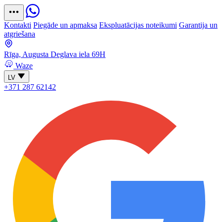
Kontakti
Piegāde un apmaksa
Ekspluatācijas noteikumi
Garantija un
atgriešana
Rīga, Augusta Deglava iela 69H
Waze
LV
+371 287 62142