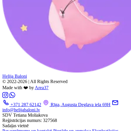
Helija Baloni
© 2022-2026 | All Rights Reserved
Made with ❤️ by
Area37
+371 287 62142
Rīga, Augusta Deglava iela 69H
info@helijabaloni.lv
SDV Tetiana Moliakova
Reģistrācijas numurs: 327568
Sadaļas vietnē
Par uzņēmumu un kontakti
Piegāde un apmaksa
Ekspluatācijas