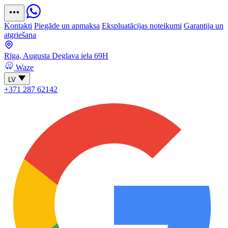
Kontakti
Piegāde un apmaksa
Ekspluatācijas noteikumi
Garantija un
atgriešana
Rīga, Augusta Deglava iela 69H
Waze
LV
+371 287 62142