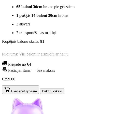
65 baloni 30cm
hroms pie griestiem
1 pušķis 14 baloni 30cm
hroms
3 atsvari
7 transportēšanas maisiņi
Kopējais balonu skaits:
81
Pildījums: Visi baloni ir aizpildīti ar hēliju
Piegāde no €4
Pašizņemšana — bez maksas
€259.00
Pievienot grozam
Pirkt 1 klikšķī