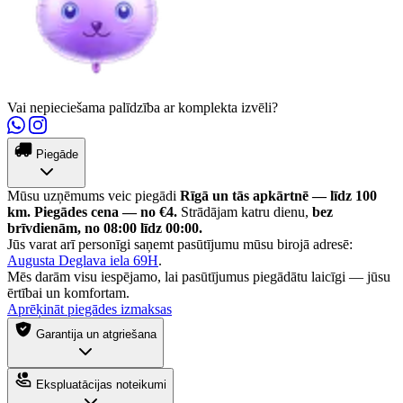
Vai nepieciešama palīdzība ar komplekta izvēli?
Piegāde
Mūsu uzņēmums veic piegādi
Rīgā un tās apkārtnē — līdz 100
km.
Piegādes cena — no €4.
Strādājam katru dienu,
bez
brīvdienām, no 08:00 līdz 00:00.
Jūs varat arī personīgi saņemt pasūtījumu mūsu birojā adresē:
Augusta Deglava iela 69H
.
Mēs darām visu iespējamo, lai pasūtījumus piegādātu laicīgi — jūsu
ērtībai un komfortam.
Aprēķināt piegādes izmaksas
Garantija un atgriešana
Ekspluatācijas noteikumi