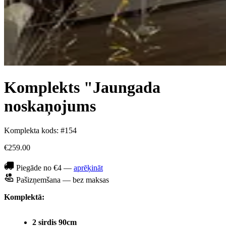
Komplekts "Jaungada
noskaņojums
Komplekta kods: #154
€259.00
Piegāde no €4 —
aprēķināt
Pašizņemšana — bez maksas
Komplektā:
2 sirdis 90cm