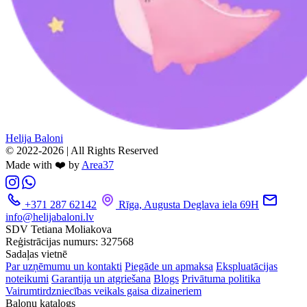
Helija Baloni
© 2022-2026 | All Rights Reserved
Made with ❤️ by
Area37
+371 287 62142
Rīga, Augusta Deglava iela 69H
info@helijabaloni.lv
SDV Tetiana Moliakova
Reģistrācijas numurs: 327568
Sadaļas vietnē
Par uzņēmumu un kontakti
Piegāde un apmaksa
Ekspluatācijas
noteikumi
Garantija un atgriešana
Blogs
Privātuma politika
Vairumtirdzniecības veikals gaisa dizaineriem
Balonu katalogs