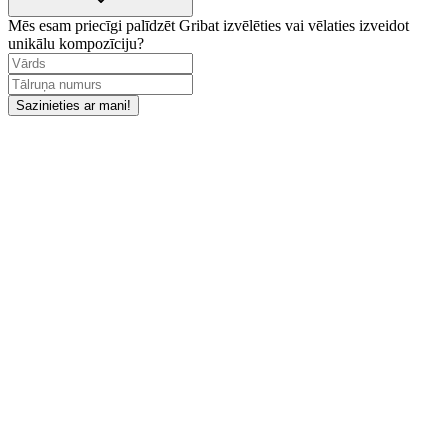
Mēs esam priecīgi palīdzēt
Gribat izvēlēties vai vēlaties izveidot
unikālu kompozīciju?
Sazinieties ar mani!