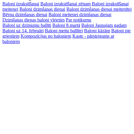
Baloni izrakstīšanai
Baloni izrakstīšanai zēnam
Baloni izrakstīšanai
meitenei
Baloni dzimšanas dienai
Baloni dzimšanas dienai meitenītei
Bērnu dzimšanas dienai
Baloni meitenei dzimšanas dienai
Dzimšanas dienas baloni vīrietim
Par notikumu
Baloni uz dzimumu ballīti
Baloni 8.martā
Baloni Jaunajam gadam
Baloni uz 14. februāri
Baloni meitu ballītei
Baloni kāzām
Baloni pie
griestiem
Kompozīcijas no baloniem
Kaste - pārsteigums ar
baloniem