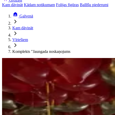
Groziņš
Kam dāvināt
Kādam notikumam
Folijas figūras
Ballīšu piederumi
Galvenā
Kam dāvināt
Vīriešiem
Komplekts "Jaungada noskaņojums