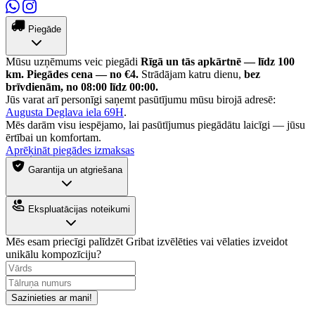
Piegāde
Mūsu uzņēmums veic piegādi
Rīgā un tās apkārtnē — līdz 100
km.
Piegādes cena — no €4.
Strādājam katru dienu,
bez
brīvdienām, no 08:00 līdz 00:00.
Jūs varat arī personīgi saņemt pasūtījumu mūsu birojā adresē:
Augusta Deglava iela 69H
.
Mēs darām visu iespējamo, lai pasūtījumus piegādātu laicīgi — jūsu
ērtībai un komfortam.
Aprēķināt piegādes izmaksas
Garantija un atgriešana
Ekspluatācijas noteikumi
Mēs esam priecīgi palīdzēt
Gribat izvēlēties vai vēlaties izveidot
unikālu kompozīciju?
Sazinieties ar mani!