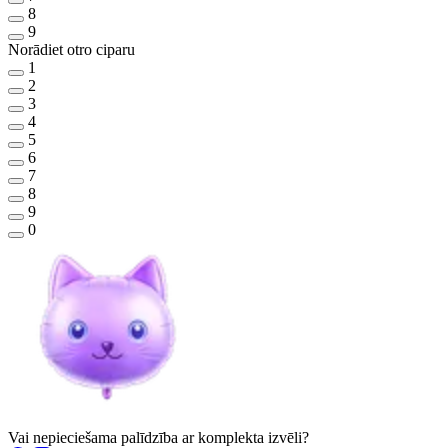
8
9
Norādiet otro ciparu
1
2
3
4
5
6
7
8
9
0
Vai nepieciešama palīdzība ar komplekta izvēli?