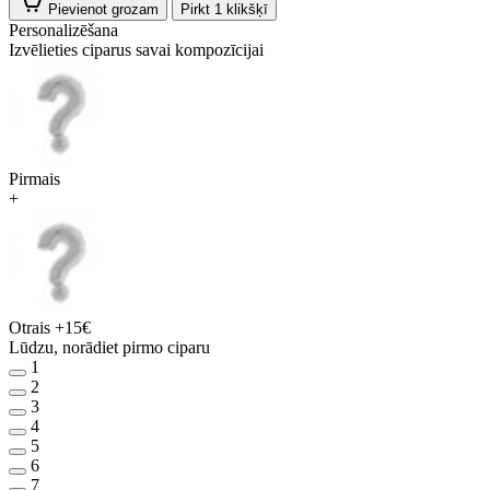
Pievienot grozam
Pirkt 1 klikšķī
Personalizēšana
Izvēlieties ciparus savai kompozīcijai
Pirmais
+
Otrais
+15€
Lūdzu, norādiet pirmo ciparu
1
2
3
4
5
6
7