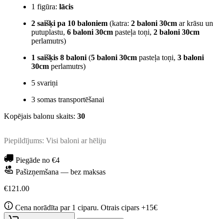
1 figūra:
lācis
2 saišķi pa 10 baloniem
(katra:
2 baloni 30cm
ar krāsu un
putuplastu,
6 baloni 30cm
pasteļa toņi,
2 baloni 30cm
perlamutrs)
1 saišķis 8 baloni
(
5 baloni 30cm
pasteļa toņi,
3 baloni
30cm
perlamutrs)
5 svariņi
3 somas transportēšanai
Kopējais balonu skaits:
30
Piepildījums: Visi baloni ar hēliju
Piegāde no €4
Pašizņemšana — bez maksas
€121.00
Cena norādīta par 1 ciparu. Otrais cipars +15€