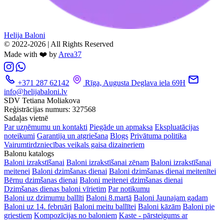
Helija Baloni
© 2022-2026 | All Rights Reserved
Made with ❤️ by
Area37
+371 287 62142
Rīga, Augusta Deglava iela 69H
info@helijabaloni.lv
SDV Tetiana Moliakova
Reģistrācijas numurs: 327568
Sadaļas vietnē
Par uzņēmumu un kontakti
Piegāde un apmaksa
Ekspluatācijas
noteikumi
Garantija un atgriešana
Blogs
Privātuma politika
Vairumtirdzniecības veikals gaisa dizaineriem
Balonu katalogs
Baloni izrakstīšanai
Baloni izrakstīšanai zēnam
Baloni izrakstīšanai
meitenei
Baloni dzimšanas dienai
Baloni dzimšanas dienai meitenītei
Bērnu dzimšanas dienai
Baloni meitenei dzimšanas dienai
Dzimšanas dienas baloni vīrietim
Par notikumu
Baloni uz dzimumu ballīti
Baloni 8.martā
Baloni Jaunajam gadam
Baloni uz 14. februāri
Baloni meitu ballītei
Baloni kāzām
Baloni pie
griestiem
Kompozīcijas no baloniem
Kaste - pārsteigums ar