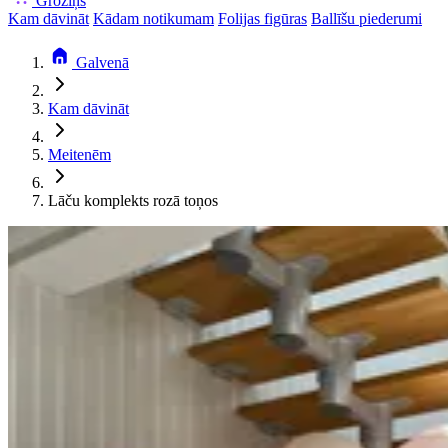
Groziņš
Kam dāvināt
Kādam notikumam
Folijas figūras
Ballīšu piederumi
Galvenā
Kam dāvināt
Meitenēm
Lāču komplekts rozā toņos