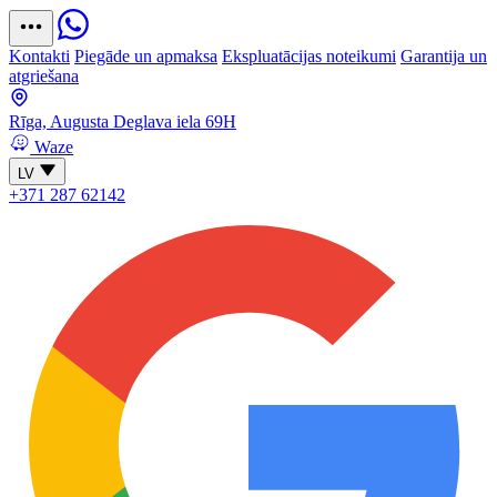
Kontakti
Piegāde un apmaksa
Ekspluatācijas noteikumi
Garantija un
atgriešana
Rīga, Augusta Deglava iela 69H
Waze
LV
+371 287 62142