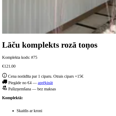
Lāču komplekts rozā toņos
Komplekta kods: #75
€121.00
Cena norādīta par 1 ciparu. Otrais cipars +15€
Piegāde no €4 —
aprēķināt
Pašizņemšana — bez maksas
Komplektā:
Skaitlis ar kroni