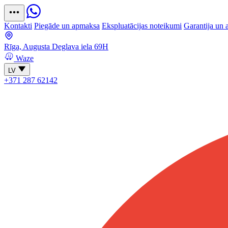
Kontakti
Piegāde un apmaksa
Ekspluatācijas noteikumi
Garantija un 
Rīga, Augusta Deglava iela 69H
Waze
LV
+371 287 62142