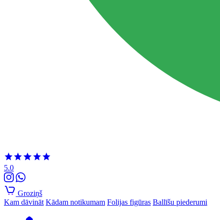
5.0
Groziņš
Kam dāvināt
Kādam notikumam
Folijas figūras
Ballīšu piederumi