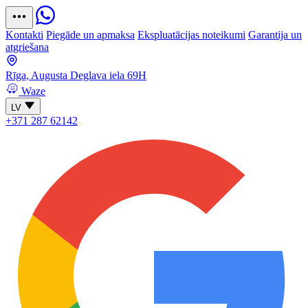
Kontakti
Piegāde un apmaksa
Ekspluatācijas noteikumi
Garantija un
atgriešana
Rīga, Augusta Deglava iela 69H
Waze
LV
+371 287 62142