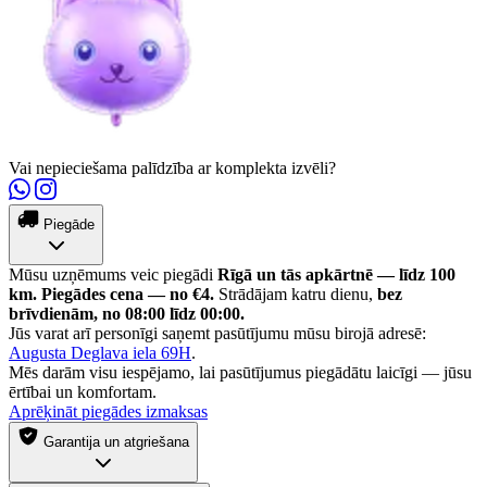
Vai nepieciešama palīdzība ar komplekta izvēli?
Piegāde
Mūsu uzņēmums veic piegādi
Rīgā un tās apkārtnē — līdz 100
km.
Piegādes cena — no €4.
Strādājam katru dienu,
bez
brīvdienām, no 08:00 līdz 00:00.
Jūs varat arī personīgi saņemt pasūtījumu mūsu birojā adresē:
Augusta Deglava iela 69H
.
Mēs darām visu iespējamo, lai pasūtījumus piegādātu laicīgi — jūsu
ērtībai un komfortam.
Aprēķināt piegādes izmaksas
Garantija un atgriešana