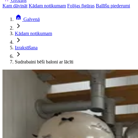
Groziņš
Kam dāvināt
Kādam notikumam
Folijas figūras
Ballīšu piederumi
Galvenā
Kādam notikumam
Izrakstīšana
Sudrabaini bēši baloni ar lācīti