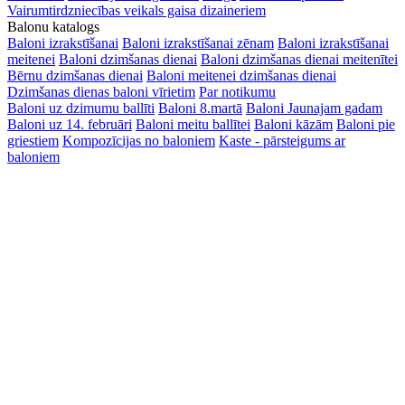
Vairumtirdzniecības veikals gaisa dizaineriem
Balonu katalogs
Baloni izrakstīšanai
Baloni izrakstīšanai zēnam
Baloni izrakstīšanai
meitenei
Baloni dzimšanas dienai
Baloni dzimšanas dienai meitenītei
Bērnu dzimšanas dienai
Baloni meitenei dzimšanas dienai
Dzimšanas dienas baloni vīrietim
Par notikumu
Baloni uz dzimumu ballīti
Baloni 8.martā
Baloni Jaunajam gadam
Baloni uz 14. februāri
Baloni meitu ballītei
Baloni kāzām
Baloni pie
griestiem
Kompozīcijas no baloniem
Kaste - pārsteigums ar
baloniem