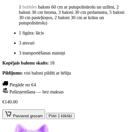
1
bubbles
balons 60 cm ar putupolistirolu un uzlīmi, 2
baloni 30 cm hroma, 3 baloni 30 cm perlamutra, 5 baloni
30 cm pasteļtoņos, 2 baloni 30 cm ar krāsu un
putupolistirolu)
1 figūra: lācis
3 atsvari
3 transportēšanas maisiņi
Kopējais balonu skaits:
18
Pildījums:
visi baloni pildīti ar hēliju
Piegāde no €4
Pašizņemšana — bez maksas
€140.00
Pievienot grozam
Pirkt 1 klikšķī