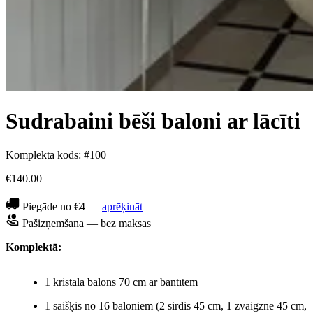
Sudrabaini bēši baloni ar lācīti
Komplekta kods: #100
€140.00
Piegāde no €4 —
aprēķināt
Pašizņemšana — bez maksas
Komplektā:
1 kristāla balons 70 cm ar bantītēm
1 saišķis no 16 baloniem (2 sirdis 45 cm, 1 zvaigzne 45 cm,