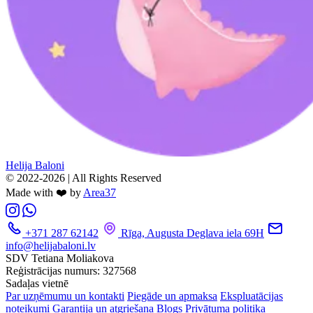
Helija Baloni
© 2022-2026 | All Rights Reserved
Made with ❤️ by
Area37
+371 287 62142
Rīga, Augusta Deglava iela 69H
info@helijabaloni.lv
SDV Tetiana Moliakova
Reģistrācijas numurs: 327568
Sadaļas vietnē
Par uzņēmumu un kontakti
Piegāde un apmaksa
Ekspluatācijas
noteikumi
Garantija un atgriešana
Blogs
Privātuma politika