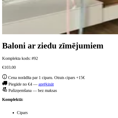
Baloni ar ziedu zīmējumiem
Komplekta kods: #92
€103.00
Cena norādīta par 1 ciparu. Otrais cipars +15€
Piegāde no €4 —
aprēķināt
Pašizņemšana — bez maksas
Komplektā:
Cipars