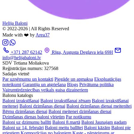
Helija Baloni
© 2022-2026 | All Rights Reserved
Made with ❤️ by
Area37
+371 287 62142
Rīga, Augusta Deglava iela 69H
info@helijabaloni.lv
SDV Tetiana Moliakova
Reģistrācijas numurs: 327568
Sadaļas vietnē
Par uzņēmumu un kontakti
Piegāde un apmaksa
Ekspluatācijas
noteikumi
Garantija un atgriešana
Blogs
Privātuma politika
Vairumtirdzniecības veikals gaisa dizaineriem
Balonu katalogs
Baloni izrakstīšanai
Baloni izrakstīšanai zēnam
Baloni izrakstīšanai
meitenei
Baloni dzimšanas dienai
Baloni dzimšanas dienai meitenītei
Bērnu dzimšanas dienai
Baloni meitenei dzimšanas dienai
Dzimšanas dienas baloni vīrietim
Par notikumu
Baloni uz dzimumu ballīti
Baloni 8.martā
Baloni Jaunajam gadam
Baloni uz 14. februāri
Baloni meitu ballītei
Baloni kāzām
Baloni pie
griestiem
Kompozīcijas no baloniem
Kaste - pārsteigums ar