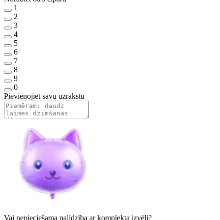
1
2
3
4
5
6
7
8
9
0
Pievienojiet savu uzrakstu
Vai nepieciešama palīdzība ar komplekta izvēli?