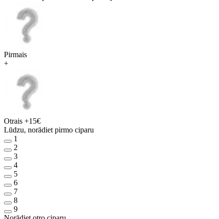
Pirmais
+
Otrais
+15€
Lūdzu, norādiet pirmo ciparu
1
2
3
4
5
6
7
8
9
Norādiet otro ciparu