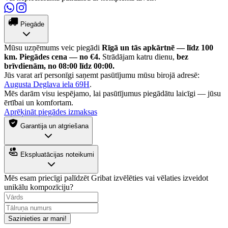
Piegāde
Mūsu uzņēmums veic piegādi
Rīgā un tās apkārtnē — līdz 100
km.
Piegādes cena — no €4.
Strādājam katru dienu,
bez
brīvdienām, no 08:00 līdz 00:00.
Jūs varat arī personīgi saņemt pasūtījumu mūsu birojā adresē:
Augusta Deglava iela 69H
.
Mēs darām visu iespējamo, lai pasūtījumus piegādātu laicīgi — jūsu
ērtībai un komfortam.
Aprēķināt piegādes izmaksas
Garantija un atgriešana
Ekspluatācijas noteikumi
Mēs esam priecīgi palīdzēt
Gribat izvēlēties vai vēlaties izveidot
unikālu kompozīciju?
Sazinieties ar mani!