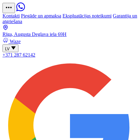
Kontakti
Piegāde un apmaksa
Ekspluatācijas noteikumi
Garantija un
atgriešana
Rīga, Augusta Deglava iela 69H
Waze
LV
+371 287 62142