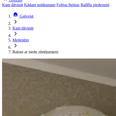
Groziņš
Kam dāvināt
Kādam notikumam
Folijas figūras
Ballīšu piederumi
Galvenā
Kam dāvināt
Meitenēm
Baloni ar ziedu zīmējumiem