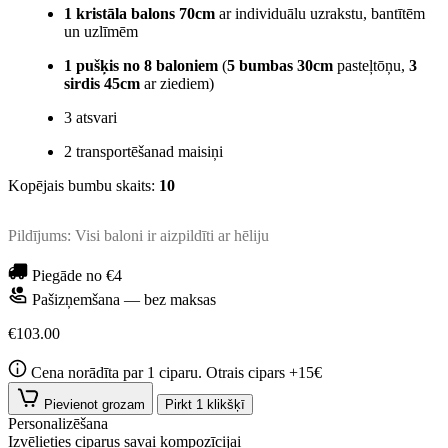
1 kristāla balons 70cm
ar individuālu uzrakstu, bantītēm
un uzlīmēm
1 pušķis no 8 baloniem
(
5 bumbas 30cm
pasteļtōņu,
3
sirdis 45cm
ar ziediem)
3 atsvari
2 transportēšanad maisiņi
Kopējais bumbu skaits:
10
Pildījums: Visi baloni ir aizpildīti ar hēliju
Piegāde no €4
Pašizņemšana — bez maksas
€103.00
Cena norādīta par 1 ciparu. Otrais cipars +15€
Pievienot grozam
Pirkt 1 klikšķī
Personalizēšana
Izvēlieties ciparus savai kompozīcijai