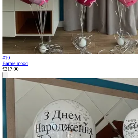
#19
Barbie mood
€217.00