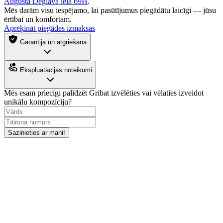
Augusta Deglava iela 69H
.
Mēs darām visu iespējamo, lai pasūtījumus piegādātu laicīgi — jūsu
ērtībai un komfortam.
Aprēķināt piegādes izmaksas
Garantija un atgriešana
Ekspluatācijas noteikumi
Mēs esam priecīgi palīdzēt
Gribat izvēlēties vai vēlaties izveidot
unikālu kompozīciju?
Sazinieties ar mani!