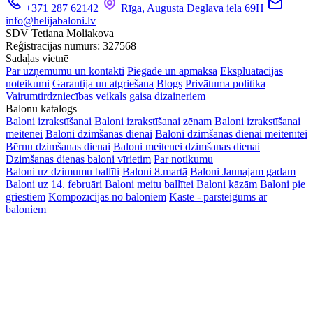
+371 287 62142
Rīga, Augusta Deglava iela 69H
info@helijabaloni.lv
SDV Tetiana Moliakova
Reģistrācijas numurs: 327568
Sadaļas vietnē
Par uzņēmumu un kontakti
Piegāde un apmaksa
Ekspluatācijas
noteikumi
Garantija un atgriešana
Blogs
Privātuma politika
Vairumtirdzniecības veikals gaisa dizaineriem
Balonu katalogs
Baloni izrakstīšanai
Baloni izrakstīšanai zēnam
Baloni izrakstīšanai
meitenei
Baloni dzimšanas dienai
Baloni dzimšanas dienai meitenītei
Bērnu dzimšanas dienai
Baloni meitenei dzimšanas dienai
Dzimšanas dienas baloni vīrietim
Par notikumu
Baloni uz dzimumu ballīti
Baloni 8.martā
Baloni Jaunajam gadam
Baloni uz 14. februāri
Baloni meitu ballītei
Baloni kāzām
Baloni pie
griestiem
Kompozīcijas no baloniem
Kaste - pārsteigums ar
baloniem