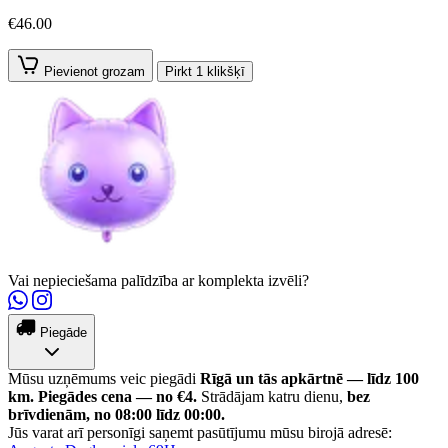
€46.00
Pievienot grozam
Pirkt 1 klikšķī
Vai nepieciešama palīdzība ar komplekta izvēli?
Piegāde
Mūsu uzņēmums veic piegādi
Rīgā un tās apkārtnē — līdz 100
km.
Piegādes cena — no €4.
Strādājam katru dienu,
bez
brīvdienām, no 08:00 līdz 00:00.
Jūs varat arī personīgi saņemt pasūtījumu mūsu birojā adresē: