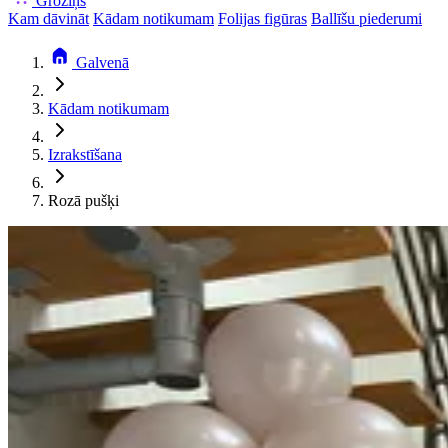
Groziņš
Kam dāvināt
Kādam notikumam
Folijas figūras
Ballīšu piederumi
Galvenā
Kādam notikumam
Izrakstīšana
Rozā pušķi