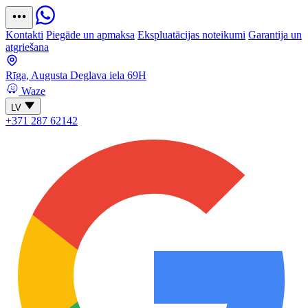
Kontakti
Piegāde un apmaksa
Ekspluatācijas noteikumi
Garantija un
atgriešana
Rīga, Augusta Deglava iela 69H
Waze
LV
+371 287 62142