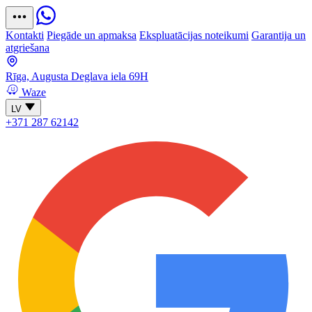
Kontakti
Piegāde un apmaksa
Ekspluatācijas noteikumi
Garantija un
atgriešana
Rīga, Augusta Deglava iela 69H
Waze
LV
+371 287 62142