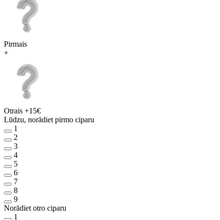
Pirmais
+
Otrais
+15€
Lūdzu, norādiet pirmo ciparu
1
2
3
4
5
6
7
8
9
Norādiet otro ciparu
1