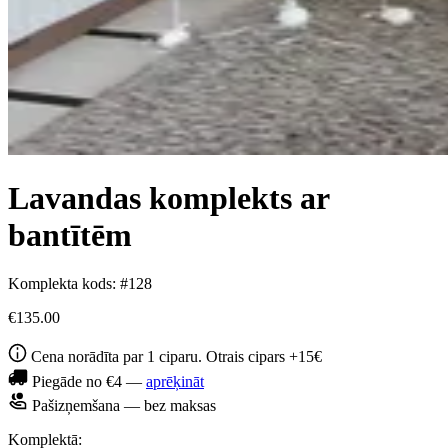
Lavandas komplekts ar
bantītēm
Komplekta kods: #128
€135.00
Cena norādīta par 1 ciparu. Otrais cipars +15€
Piegāde no €4 —
aprēķināt
Pašizņemšana — bez maksas
Komplektā: