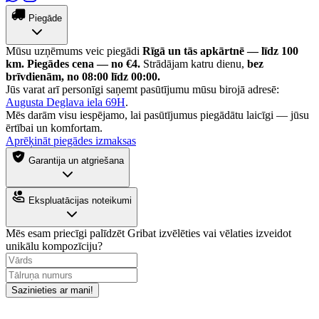
Piegāde
Mūsu uzņēmums veic piegādi
Rīgā un tās apkārtnē — līdz 100
km.
Piegādes cena — no €4.
Strādājam katru dienu,
bez
brīvdienām, no 08:00 līdz 00:00.
Jūs varat arī personīgi saņemt pasūtījumu mūsu birojā adresē:
Augusta Deglava iela 69H
.
Mēs darām visu iespējamo, lai pasūtījumus piegādātu laicīgi — jūsu
ērtībai un komfortam.
Aprēķināt piegādes izmaksas
Garantija un atgriešana
Ekspluatācijas noteikumi
Mēs esam priecīgi palīdzēt
Gribat izvēlēties vai vēlaties izveidot
unikālu kompozīciju?
Sazinieties ar mani!