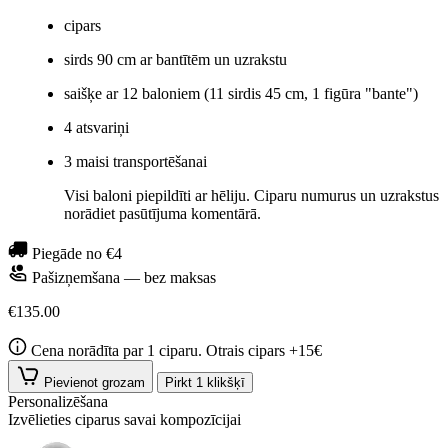
cipars
sirds 90 cm ar bantītēm un uzrakstu
saišķe ar 12 baloniem (11 sirdis 45 cm, 1 figūra "bante")
4 atsvariņi
3 maisi transportēšanai
Visi baloni piepildīti ar hēliju. Ciparu numurus un uzrakstus
norādiet pasūtījuma komentārā.
Piegāde no €4
Pašizņemšana — bez maksas
€135.00
Cena norādīta par 1 ciparu. Otrais cipars +15€
Pievienot grozam
Pirkt 1 klikšķī
Personalizēšana
Izvēlieties ciparus savai kompozīcijai