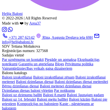
Helija Baloni
© 2022-2026 | All Rights Reserved
Made with ❤️ by
Area37
+371 287 62142
Rīga, Augusta Deglava iela 69H
info@helijabaloni.lv
SDV Tetiana Moliakova
Reģistrācijas numurs: 327568
Sadaļas vietnē
Par uzņēmumu un kontakti
Piegāde un apmaksa
Ekspluatācijas
noteikumi
Garantija un atgriešana
Blogs
Privātuma politika
Vairumtirdzniecības veikals gaisa dizaineriem
Balonu katalogs
Baloni izrakstīšanai
Baloni izrakstīšanai zēnam
Baloni izrakstīšanai
meitenei
Baloni dzimšanas dienai
Baloni dzimšanas dienai meitenītei
Bērnu dzimšanas dienai
Baloni meitenei dzimšanas dienai
Dzimšanas dienas baloni vīrietim
Par notikumu
Baloni uz dzimumu ballīti
Baloni 8.martā
Baloni Jaunajam gadam
Baloni uz 14. februāri
Baloni meitu ballītei
Baloni kāzām
Baloni pie
griestiem
Kompozīcijas no baloniem
Kaste - pārsteigums ar
baloniem