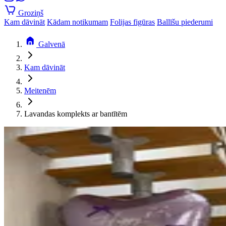
Groziņš
Kam dāvināt
Kādam notikumam
Folijas figūras
Ballīšu piederumi
Galvenā
Kam dāvināt
Meitenēm
Lavandas komplekts ar bantītēm