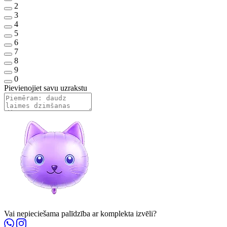
2
3
4
5
6
7
8
9
0
Pievienojiet savu uzrakstu
Vai nepieciešama palīdzība ar komplekta izvēli?