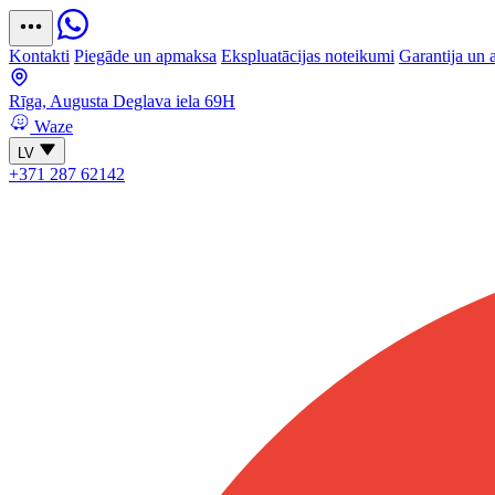
Kontakti
Piegāde un apmaksa
Ekspluatācijas noteikumi
Garantija un 
Rīga, Augusta Deglava iela 69H
Waze
LV
+371 287 62142