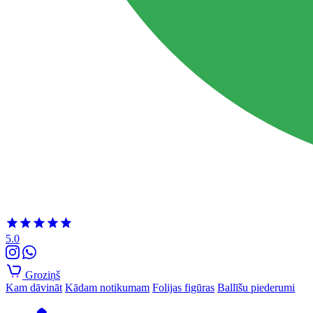
5.0
Groziņš
Kam dāvināt
Kādam notikumam
Folijas figūras
Ballīšu piederumi