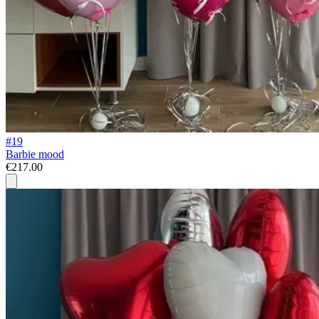
#19
Barbie mood
€217.00