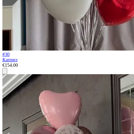
#30
Каприз
€154.00