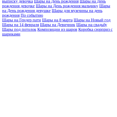
выписку девочка
Шары на День рождения
Шары на День
рождения девочке
Шары на День рождения мальчику
Шары
на День рождения девушке
Шары для мужчины на день
рождения
По событию
Шары на Гендер пати
Шары на 8 марта
Шары на Новый год
Шары на 14 февраля
Шары на Девичник
Шары на свадьбу
Шары под потолок
Композиции из шаров
Коробка сюрприз с
шариками