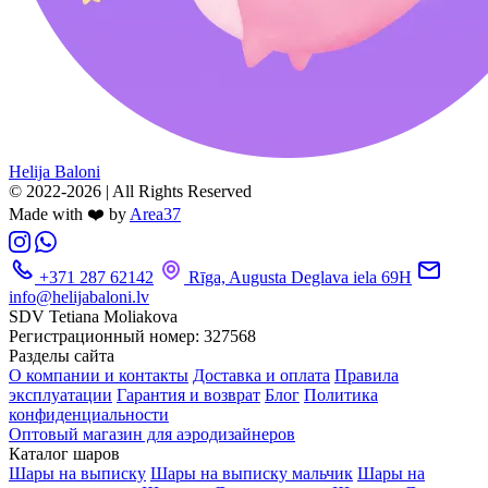
Helija Baloni
© 2022-2026 | All Rights Reserved
Made with ❤️ by
Area37
+371 287 62142
Rīga, Augusta Deglava iela 69H
info@helijabaloni.lv
SDV Tetiana Moliakova
Регистрационный номер: 327568
Разделы сайта
О компании и контакты
Доставка и оплата
Правила
эксплуатации
Гарантия и возврат
Блог
Политика
конфиденциальности
Оптовый магазин для аэродизайнеров
Каталог шаров
Шары на выписку
Шары на выписку мальчик
Шары на