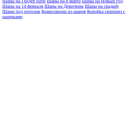
Шары на Гендер пати
Шары на 8 марта
Шары на Новый год
Шары на 14 февраля
Шары на Девичник
Шары на свадьбу
Шары под потолок
Композиции из шаров
Коробка сюрприз с
шариками