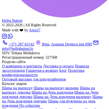
Helija Baloni
© 2022-2026 | All Rights Reserved
Made with ❤️ by
Area37
+371 287 62142
Rīga, Augusta Deglava iela 69H
info@helijabaloni.lv
SDV Tetiana Moliakova
Регистрационный номер: 327568
Разделы сайта
О компании и контакты
Доставка и оплата
Правила
эксплуатации
Гарантия и возврат
Блог
Политика
конфиденциальности
Оптовый магазин для аэродизайнеров
Каталог шаров
Шары на выписку
Шары на выписку мальчик
Шары на
выписку девочка
Шары на День рождения
Шары на День
рождения девочке
Шары на День рождения мальчику
Шары
на День рождения девушке
Шары для мужчины на день
рождения
По событию