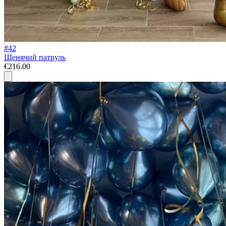
#42
Щенячий патруль
€216.00