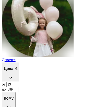
Девочке
Цена, €
от
до
Кому