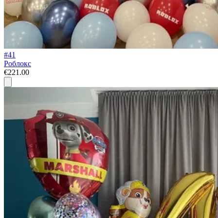
#41
Роблокс
€221.00