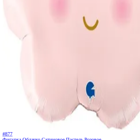
#877
Фигурка Облачко Сатиновое Пастель Розовое