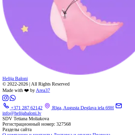
Helija Baloni
© 2022-2026 | All Rights Reserved
Made with ❤️ by
Area37
+371 287 62142
Rīga, Augusta Deglava iela 69H
info@helijabaloni.lv
SDV Tetiana Moliakova
Регистрационный номер: 327568
Разделы сайта
О компании и контакты
Доставка и оплата
Правила