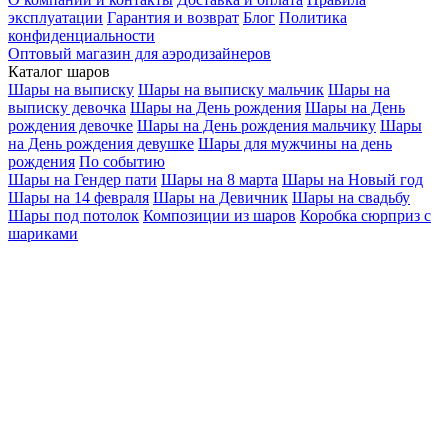
эксплуатации
Гарантия и возврат
Блог
Политика
конфиденциальности
Оптовый магазин для аэродизайнеров
Каталог шаров
Шары на выписку
Шары на выписку мальчик
Шары на
выписку девочка
Шары на День рождения
Шары на День
рождения девочке
Шары на День рождения мальчику
Шары
на День рождения девушке
Шары для мужчины на день
рождения
По событию
Шары на Гендер пати
Шары на 8 марта
Шары на Новый год
Шары на 14 февраля
Шары на Девичник
Шары на свадьбу
Шары под потолок
Композиции из шаров
Коробка сюрприз с
шариками