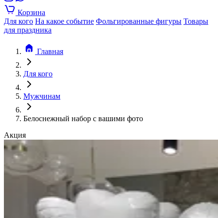
Корзина
Для кого
На какое событие
Фольгированные фигуры
Товары
для праздника
Главная
Для кого
Мужчинам
Белоснежный набор с вашими фото
Акция