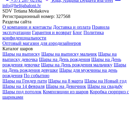
+371 287 62142
Rīga, Augusta Deglava iela 69H
info@helijabaloni.lv
SDV Tetiana Moliakova
Регистрационный номер: 327568
Разделы сайта
О компании и контакты
Доставка и оплата
Правила
эксплуатации
Гарантия и возврат
Блог
Политика
конфиденциальности
Оптовый магазин для аэродизайнеров
Каталог шаров
Шары на выписку
Шары на выписку мальчик
Шары на
выписку девочка
Шары на День рождения
Шары на День
рождения девочке
Шары на День рождения мальчику
Шары
на День рождения девушке
Шары для мужчины на день
рождения
По событию
Шары на Гендер пати
Шары на 8 марта
Шары на Новый год
Шары на 14 февраля
Шары на Девичник
Шары на свадьбу
Шары под потолок
Композиции из шаров
Коробка сюрприз с
шариками