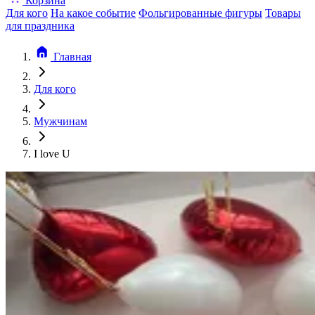
Корзина
Для кого
На какое событие
Фольгированные фигуры
Товары
для праздника
Главная
Для кого
Мужчинам
I love U