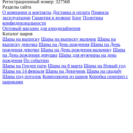
Регистрационный номер: 327568
Разделы сайта
О компании и контакты
Доставка и оплата
Правила
эксплуатации
Гарантия и возврат
Блог
Политика
конфиденциальности
Оптовый магазин для аэродизайнеров
Каталог шаров
Шары на выписку
Шары на выписку мальчик
Шары на
выписку девочка
Шары на День рождения
Шары на День
рождения девочке
Шары на День рождения мальчику
Шары
на День рождения девушке
Шары для мужчины на день
рождения
По событию
Шары на Гендер пати
Шары на 8 марта
Шары на Новый год
Шары на 14 февраля
Шары на Девичник
Шары на свадьбу
Шары под потолок
Композиции из шаров
Коробка сюрприз с
шариками