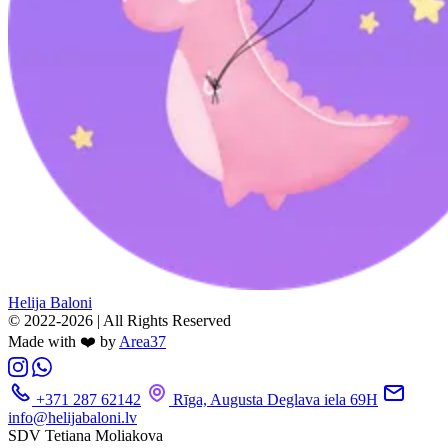
Helija Baloni
© 2022-2026 | All Rights Reserved
Made with ❤️ by
Area37
+371 287 62142
Rīga, Augusta Deglava iela 69H
info@helijabaloni.lv
SDV Tetiana Moliakova