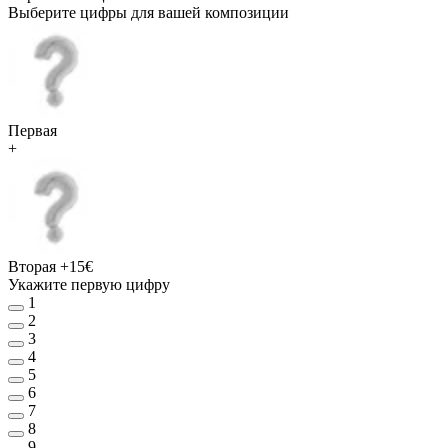
Выберите цифры для вашей композиции
Первая
+
Вторая
+15€
Укажите первую цифру
1
2
3
4
5
6
7
8
9