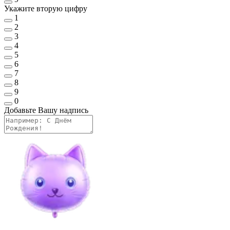
Укажите вторую цифру
1
2
3
4
5
6
7
8
9
0
Добавьте Вашу надпись