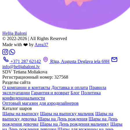
Helija Baloni
© 2022-2026 | All Rights Reserved
Made with ❤️ by
Area37
+371 287 62142
Rīga, Augusta Deglava iela 69H
info@helijabaloni.lv
SDV Tetiana Moliakova
Регистрационный номер: 327568
Разделы сайта
О компании и контакты
Доставка и оплата
Правила
эксплуатации
Гарантия и возврат
Блог
Политика
конфиденциальности
Оптовый магазин для аэродизайнеров
Каталог шаров
Шары на выписку
Шары на выписку мальчик
Шары на
выписку девочка
Шары на День рождения
Шары на День
рождения девочке
Шары на День рождения мальчику
Шары
на День рождения девушке
Шары для мужчины на день