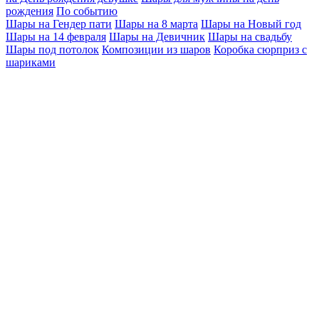
рождения
По событию
Шары на Гендер пати
Шары на 8 марта
Шары на Новый год
Шары на 14 февраля
Шары на Девичник
Шары на свадьбу
Шары под потолок
Композиции из шаров
Коробка сюрприз с
шариками