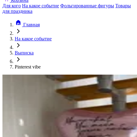
Корзина
Для кого
На какое событие
Фольгированные фигуры
Товары
для праздника
Главная
На какое событие
Выписка
Pinterest vibe