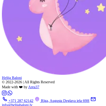
Helija Baloni
© 2022-2026 | All Rights Reserved
Made with ❤️ by
Area37
+371 287 62142
Rīga, Augusta Deglava iela 69H
info@helijabaloni.lv