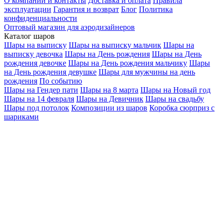
О компании и контакты
Доставка и оплата
Правила
эксплуатации
Гарантия и возврат
Блог
Политика
конфиденциальности
Оптовый магазин для аэродизайнеров
Каталог шаров
Шары на выписку
Шары на выписку мальчик
Шары на
выписку девочка
Шары на День рождения
Шары на День
рождения девочке
Шары на День рождения мальчику
Шары
на День рождения девушке
Шары для мужчины на день
рождения
По событию
Шары на Гендер пати
Шары на 8 марта
Шары на Новый год
Шары на 14 февраля
Шары на Девичник
Шары на свадьбу
Шары под потолок
Композиции из шаров
Коробка сюрприз с
шариками