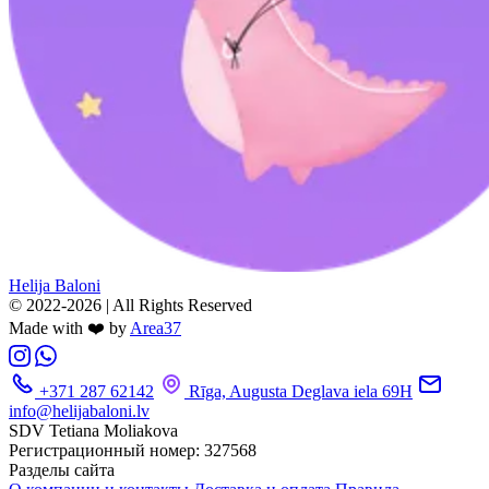
Helija Baloni
© 2022-2026 | All Rights Reserved
Made with ❤️ by
Area37
+371 287 62142
Rīga, Augusta Deglava iela 69H
info@helijabaloni.lv
SDV Tetiana Moliakova
Регистрационный номер: 327568
Разделы сайта