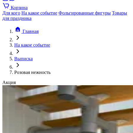
Корзина
Для кого
На какое событие
Фольгированные фигуры
Товары
для праздника
Главная
На какое событие
Выписка
Розовая нежность
Акция