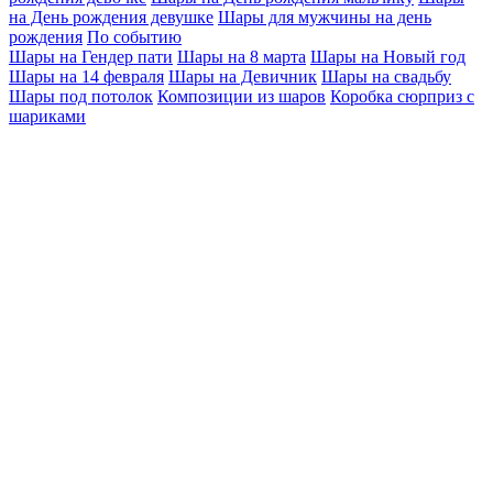
на День рождения девушке
Шары для мужчины на день
рождения
По событию
Шары на Гендер пати
Шары на 8 марта
Шары на Новый год
Шары на 14 февраля
Шары на Девичник
Шары на свадьбу
Шары под потолок
Композиции из шаров
Коробка сюрприз с
шариками