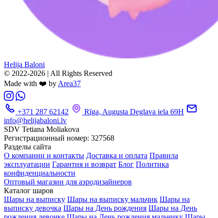
Helija Baloni
© 2022-2026 | All Rights Reserved
Made with ❤️ by
Area37
+371 287 62142
Rīga, Augusta Deglava iela 69H
info@helijabaloni.lv
SDV Tetiana Moliakova
Регистрационный номер: 327568
Разделы сайта
О компании и контакты
Доставка и оплата
Правила
эксплуатации
Гарантия и возврат
Блог
Политика
конфиденциальности
Оптовый магазин для аэродизайнеров
Каталог шаров
Шары на выписку
Шары на выписку мальчик
Шары на
выписку девочка
Шары на День рождения
Шары на День
рождения девочке
Шары на День рождения мальчику
Шары