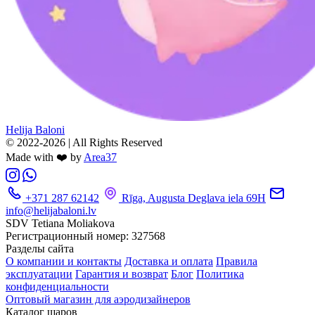
Helija Baloni
© 2022-2026 | All Rights Reserved
Made with ❤️ by
Area37
+371 287 62142
Rīga, Augusta Deglava iela 69H
info@helijabaloni.lv
SDV Tetiana Moliakova
Регистрационный номер: 327568
Разделы сайта
О компании и контакты
Доставка и оплата
Правила
эксплуатации
Гарантия и возврат
Блог
Политика
конфиденциальности
Оптовый магазин для аэродизайнеров
Каталог шаров