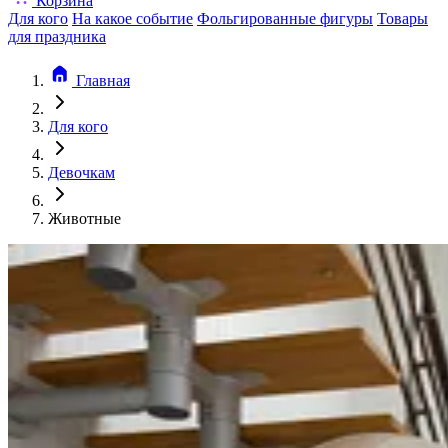
Корзина
Для кого
На какое событие
Фольгированные фигуры
Товары
для праздника
Главная
Для кого
Девочкам
Животные