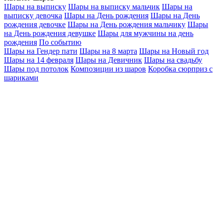
Шары на выписку
Шары на выписку мальчик
Шары на
выписку девочка
Шары на День рождения
Шары на День
рождения девочке
Шары на День рождения мальчику
Шары
на День рождения девушке
Шары для мужчины на день
рождения
По событию
Шары на Гендер пати
Шары на 8 марта
Шары на Новый год
Шары на 14 февраля
Шары на Девичник
Шары на свадьбу
Шары под потолок
Композиции из шаров
Коробка сюрприз с
шариками