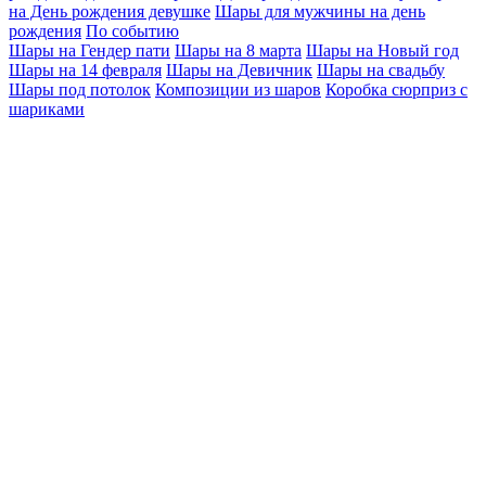
на День рождения девушке
Шары для мужчины на день
рождения
По событию
Шары на Гендер пати
Шары на 8 марта
Шары на Новый год
Шары на 14 февраля
Шары на Девичник
Шары на свадьбу
Шары под потолок
Композиции из шаров
Коробка сюрприз с
шариками