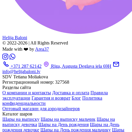
Helija Baloni
© 2022-2026 | All Rights Reserved
Made with ❤️ by
Area37
+371 287 62142
Rīga, Augusta Deglava iela 69H
info@helijabaloni.lv
SDV Tetiana Moliakova
Регистрационный номер: 327568
Разделы сайта
О компании и контакты
Доставка и оплата
Правила
эксплуатации
Гарантия и возврат
Блог
Политика
конфиденциальности
Оптовый магазин для аэродизайнеров
Каталог шаров
Шары на выписку
Шары на выписку мальчик
Шары на
выписку девочка
Шары на День рождения
Шары на День
рождения девочке
Шары на День рождения мальчику
Шары