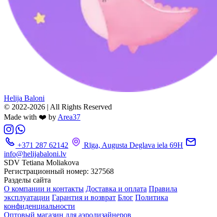
Helija Baloni
© 2022-2026 | All Rights Reserved
Made with ❤️ by
Area37
+371 287 62142
Rīga, Augusta Deglava iela 69H
info@helijabaloni.lv
SDV Tetiana Moliakova
Регистрационный номер: 327568
Разделы сайта
О компании и контакты
Доставка и оплата
Правила
эксплуатации
Гарантия и возврат
Блог
Политика
конфиденциальности
Оптовый магазин для аэродизайнеров