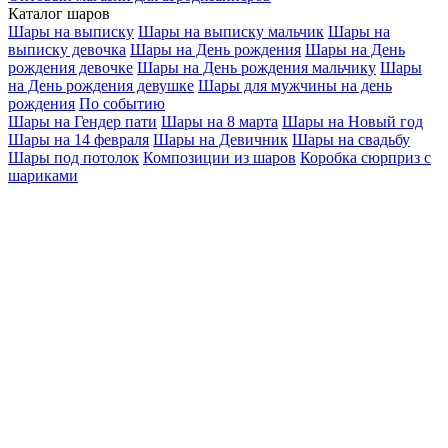
Каталог шаров
Шары на выписку
Шары на выписку мальчик
Шары на
выписку девочка
Шары на День рождения
Шары на День
рождения девочке
Шары на День рождения мальчику
Шары
на День рождения девушке
Шары для мужчины на день
рождения
По событию
Шары на Гендер пати
Шары на 8 марта
Шары на Новый год
Шары на 14 февраля
Шары на Девичник
Шары на свадьбу
Шары под потолок
Композиции из шаров
Коробка сюрприз с
шариками