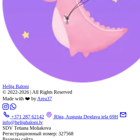
Helija Baloni
© 2022-2026 | All Rights Reserved
Made with ❤️ by
Area37
+371 287 62142
Rīga, Augusta Deglava iela 69H
info@helijabaloni.lv
SDV Tetiana Moliakova
Регистрационный номер: 327568
Разделы сайта