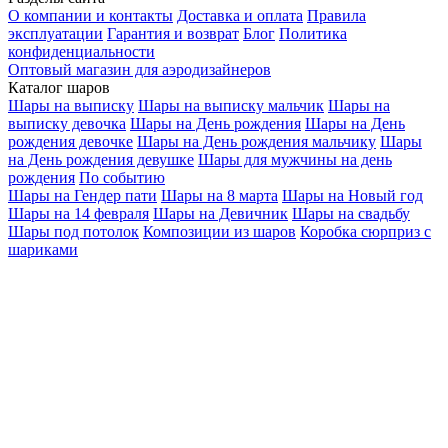
О компании и контакты
Доставка и оплата
Правила
эксплуатации
Гарантия и возврат
Блог
Политика
конфиденциальности
Оптовый магазин для аэродизайнеров
Каталог шаров
Шары на выписку
Шары на выписку мальчик
Шары на
выписку девочка
Шары на День рождения
Шары на День
рождения девочке
Шары на День рождения мальчику
Шары
на День рождения девушке
Шары для мужчины на день
рождения
По событию
Шары на Гендер пати
Шары на 8 марта
Шары на Новый год
Шары на 14 февраля
Шары на Девичник
Шары на свадьбу
Шары под потолок
Композиции из шаров
Коробка сюрприз с
шариками