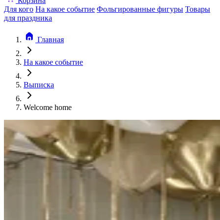
Корзина
Для кого
На какое событие
Фольгированные фигуры
Товары
для праздника
Главная
На какое событие
Выписка
Welcome home