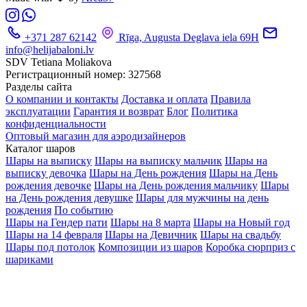
+371 287 62142
Rīga, Augusta Deglava iela 69H
info@helijabaloni.lv
SDV Tetiana Moliakova
Регистрационный номер: 327568
Разделы сайта
О компании и контакты
Доставка и оплата
Правила
эксплуатации
Гарантия и возврат
Блог
Политика
конфиденциальности
Оптовый магазин для аэродизайнеров
Каталог шаров
Шары на выписку
Шары на выписку мальчик
Шары на
выписку девочка
Шары на День рождения
Шары на День
рождения девочке
Шары на День рождения мальчику
Шары
на День рождения девушке
Шары для мужчины на день
рождения
По событию
Шары на Гендер пати
Шары на 8 марта
Шары на Новый год
Шары на 14 февраля
Шары на Девичник
Шары на свадьбу
Шары под потолок
Композиции из шаров
Коробка сюрприз с
шариками