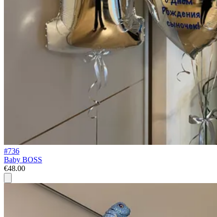
#736
Baby BOSS
€48.00