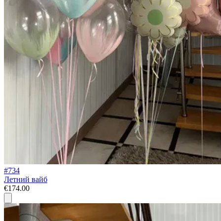
#734
Летний вайб
€174.00