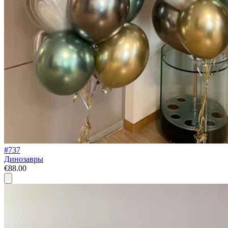
#737
Динозавры
€88.00